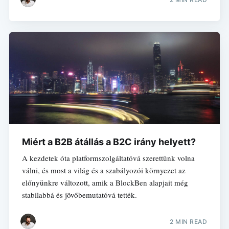
Miért a B2B átállás a B2C irány helyett?
A kezdetek óta platformszolgáltatóvá szerettünk volna
válni, és most a világ és a szabályozói környezet az
előnyünkre változott, amik a BlockBen alapjait még
stabilabbá és jövőbemutatóvá tették.
2 MIN READ