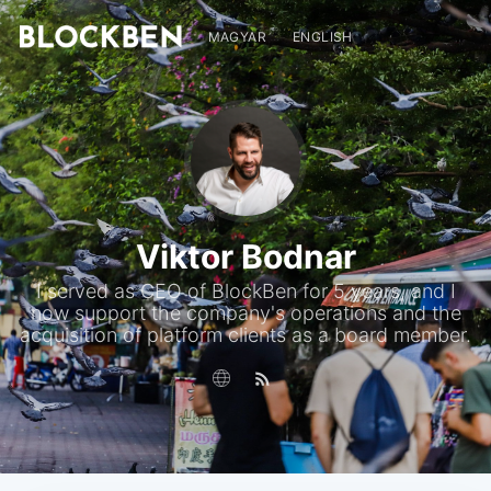
MAGYAR
ENGLISH
Viktor Bodnar
I served as CEO of BlockBen for 5 years, and I
now support the company's operations and the
acquisition of platform clients as a board member.