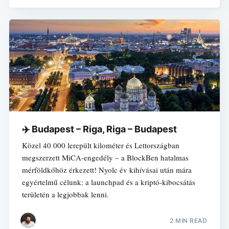
✈️ Budapest – Riga, Riga – Budapest
Közel 40 000 lerepült kilométer és Lettországban
megszerzett MiCA-engedély – a BlockBen hatalmas
mérföldkőhöz érkezett! Nyolc év kihívásai után mára
egyértelmű célunk: a launchpad és a kriptó-kibocsátás
területén a legjobbak lenni.
2 MIN READ