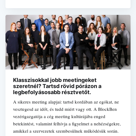
Klasszisokkal jobb meetingeket
szeretnél? Tartsd rövid pórázon a
legbefolyásosabb résztvetőt.
A sikeres meeting alapjai: tartsd kordában az egókat, ne
vesztegesd az időt, és tudd miért vagy ott. A BlockBen
vezérigazgatója a cég meeting kultúrájába enged
betekintést, valamint felhívja a figyelmet a nehézségekre,
amikkel a szervezetek szembesülnek működésük során.