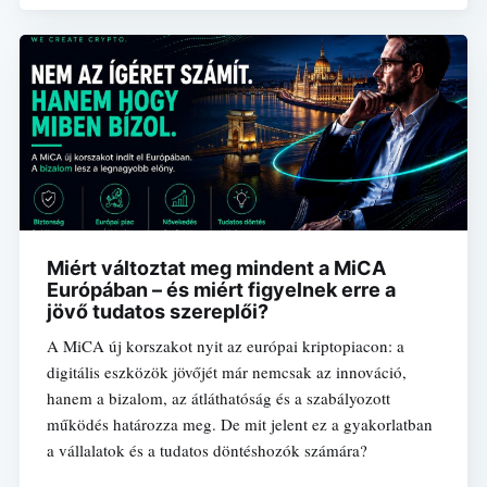
Miért változtat meg mindent a MiCA
Európában – és miért figyelnek erre a
jövő tudatos szereplői?
A MiCA új korszakot nyit az európai kriptopiacon: a
digitális eszközök jövőjét már nemcsak az innováció,
hanem a bizalom, az átláthatóság és a szabályozott
működés határozza meg. De mit jelent ez a gyakorlatban
a vállalatok és a tudatos döntéshozók számára?