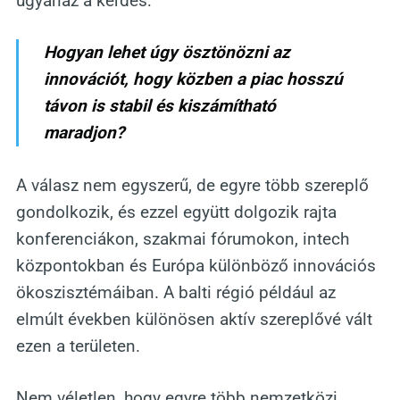
ugyanaz a kérdés:
H
ogyan lehet úgy ösztönözni az
innovációt, hogy közben a piac hosszú
távon is stabil és kiszámítható
maradjon?
A válasz nem egyszerű, de egyre több szereplő
gondolkozik, és ezzel együtt dolgozik rajta
konferenciákon, szakmai fórumokon, intech
központokban és Európa különböző innovációs
ökoszisztémáiban. A balti régió például az
elmúlt években különösen aktív szereplővé vált
ezen a területen.
Nem véletlen, hogy egyre több nemzetközi