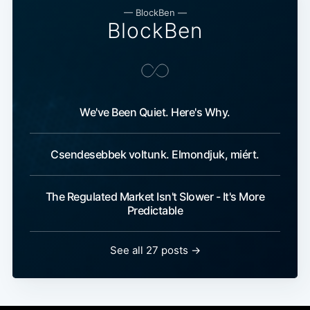
— BlockBen —
BlockBen
We've Been Quiet. Here's Why.
Csendesebbek voltunk. Elmondjuk, miért.
The Regulated Market Isn't Slower - It's More
Predictable
See all 27 posts →